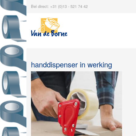
Bel direct: +31 (0)13 - 521 74 42
handdispenser in werking