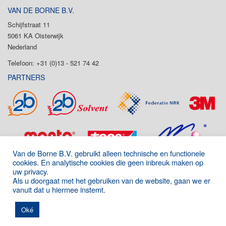
VAN DE BORNE B.V.
Schijfstraat 11
5061 KA Oisterwijk
Nederland
Telefoon: +31 (0)13 - 521 74 42
PARTNERS
Van de Borne B.V. gebruikt alleen technische en functionele
cookies. En analytische cookies die geen inbreuk maken op
uw privacy.
Als u doorgaat met het gebruiken van de website, gaan we er
vanuit dat u hiermee instemt.
Onderdeel van de P&D Group
|
Algemene voorwaarden
|
Disclaimer
|
Oké
Privacyverklaring
|
Images: freepik.com