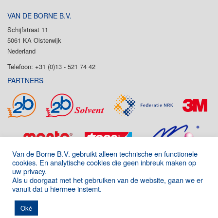
VAN DE BORNE B.V.
Schijfstraat 11
5061 KA Oisterwijk
Nederland
Telefoon: +31 (0)13 - 521 74 42
PARTNERS
Van de Borne B.V. gebruikt alleen technische en functionele
cookies. En analytische cookies die geen inbreuk maken op
uw privacy.
Als u doorgaat met het gebruiken van de website, gaan we er
vanuit dat u hiermee instemt.
Onderdeel van de P&D Group
|
Algemene voorwaarden
|
Disclaimer
|
Oké
Privacyverklaring
|
Images: freepik.com