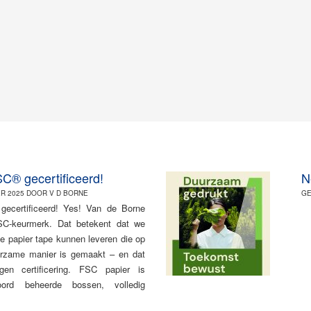
C® gecertificeerd!
N
R 2025 DOOR V D BORNE
GE
ecertificeerd! Yes! Van de Borne
FSC-keurmerk. Dat betekent dat we
e papier tape kunnen leveren die op
rzame manier is gemaakt – en dat
en certificering. FSC papier is
oord beheerde bossen, volledig