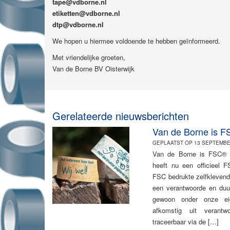
tape@vdborne.nl
etiketten@vdborne.nl
dtp@vdborne.nl
We hopen u hiermee voldoende te hebben geïnformeerd.
Met vriendelijke groeten,
Van de Borne BV Oisterwijk
Gerelateerde nieuwsberichten
Van de Borne is FS
GEPLAATST OP 13 SEPTEMBE
Van de Borne is FSC® g
heeft nu een officieel 
FSC bedrukte zelfklevend
een verantwoorde en duu
gewoon onder onze eig
afkomstig uit verantw
traceerbaar via de […]