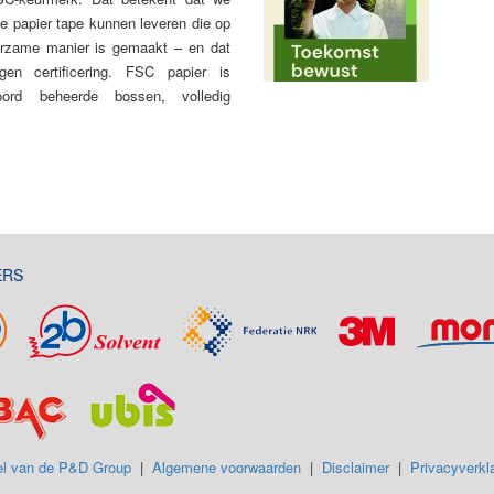
e papier tape kunnen leveren die op
rzame manier is gemaakt – en dat
en certificering. FSC papier is
oord beheerde bossen, volledig
ERS
l van de P&D Group
|
Algemene voorwaarden
|
Disclaimer
|
Privacyverkla