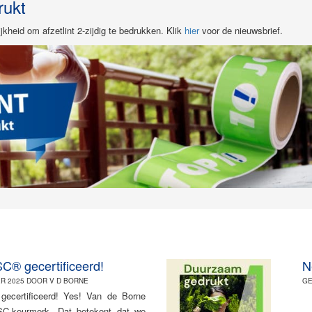
rukt
kheid om afzetlint 2-zijdig te bedrukken. Klik
hier
voor de nieuwsbrief.
C® gecertificeerd!
N
R 2025 DOOR V D BORNE
GE
ecertificeerd! Yes! Van de Borne
FSC-keurmerk. Dat betekent dat we