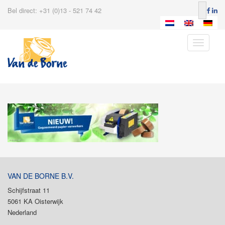
Bel direct: +31 (0)13 - 521 74 42
Toggle
navigatio
VAN DE BORNE B.V.
Schijfstraat 11
5061 KA Oisterwijk
Nederland