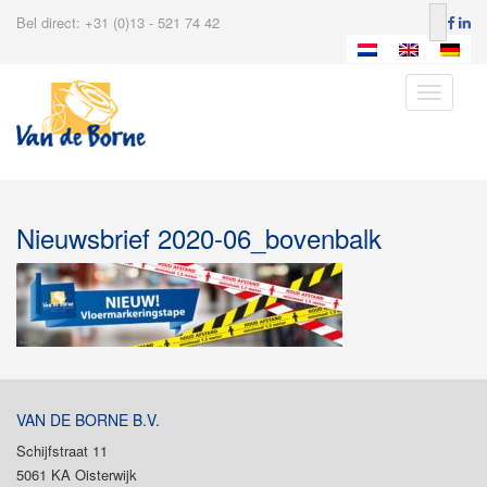
Bel direct: +31 (0)13 - 521 74 42
Toggle
navigatio
Nieuwsbrief 2020-06_bovenbalk
VAN DE BORNE B.V.
Schijfstraat 11
5061 KA Oisterwijk