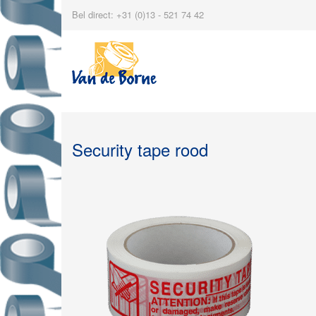
Bel direct: +31 (0)13 - 521 74 42
Security tape rood