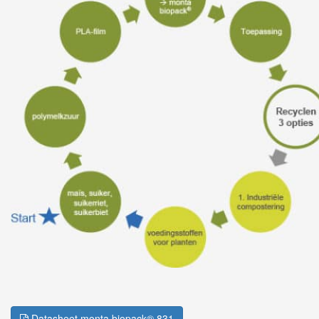
Datasheet monta biopack® 831