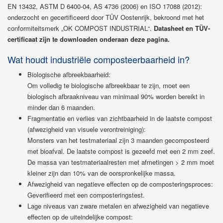
EN 13432, ASTM D 6400-04, AS 4736 (2006) en ISO 17088 (2012):
onderzocht en gecertificeerd door TÜV Oostenrijk, bekroond met het
conformiteitsmerk „OK COMPOST INDUSTRIAL“.
Datasheet en TÜV-
certificaat zijn te downloaden onderaan deze pagina.
Wat houdt industriële composteerbaarheid in?
Biologische afbreekbaarheid:
Om volledig te biologische afbreekbaar te zijn, moet een
biologisch afbraakniveau van minimaal 90% worden bereikt in
minder dan 6 maanden.
Fragmentatie en verlies van zichtbaarheid in de laatste compost
(afwezigheid van visuele verontreiniging):
Monsters van het testmateriaal zijn 3 maanden gecomposteerd
met bioafval. De laatste compost is gezeefd met een 2 mm zeef.
De massa van testmateriaalresten met afmetingen > 2 mm moet
kleiner zijn dan 10% van de oorspronkelijke massa.
Afwezigheid van negatieve effecten op de composteringsproces:
Geverifieerd met een composteringstest.
Lage niveaus van zware metalen en afwezigheid van negatieve
effecten op de uiteindelijke compost: