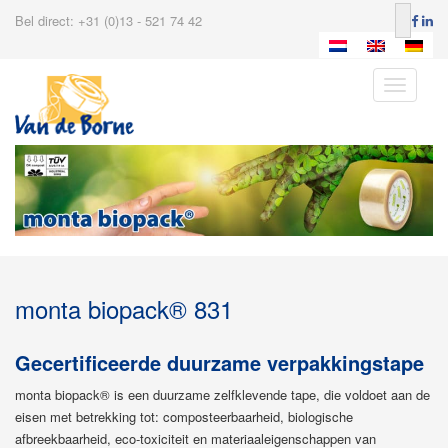
Bel direct: +31 (0)13 - 521 74 42
Toggle
navigatio
monta biopack® 831
Gecertificeerde duurzame verpakkingstape
monta biopack® is een duurzame zelfklevende tape, die voldoet aan de
eisen met betrekking tot: composteerbaarheid, biologische
afbreekbaarheid, eco-toxiciteit en materiaaleigenschappen van