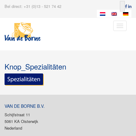
Bel direct: +31 (0)13 - 521 74 42
Toggle
navigatio
Knop_Spezialitäten
VAN DE BORNE B.V.
Schijfstraat 11
5061 KA Oisterwijk
Nederland